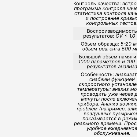
Контроль качества:
встро
программа контроля каче
статистика контроля кач
и построение кривы
контрольных тестов
Воспроизводимост
результатов:
CV ≤ 1,0
Объем образца:
5-20 м
объём реагента 500 м
Большой объем памяти
1000 параметров и 100
результатов анализ
Особенность:
анализа
снабжен функцией
скоростного установле
температуры: анализ м
проводить уже через 
минуты после включе
прибора. Анализ возни
проблем (например, вли
воздушных пузырько
показывается в режи
реального времени. Прос
удобное ежедневно
обслуживание.