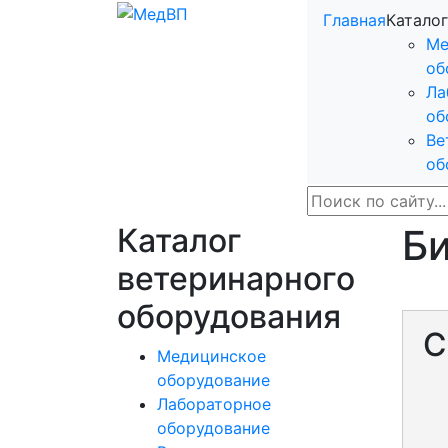
Главная
Каталог
Ме
об
Ла
об
Ве
об
Каталог
Би
ветеринарного
оборудования
С
Медицинское
оборудование
Лабораторное
оборудование