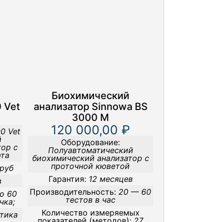
Биохимический
 Vet
анализатор Sinnowa BS
3000 M
120 000,00 ₽
0 Vet
й
Оборудование:
ор с
Полуавтоматический
ата
биохимический анализатор с
проточной кюветой
 руб
Гарантия:
12 месяцев
в
Производительность:
20 — 60
о 60
тестов в час
чка;
Количество измеряемых
етика
показателей (методов):
27