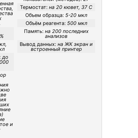
енная
Термостат:
на 20 кювет, 37 С
ства,
ества
Объем образца:
5-20 мкл
х
.
Объём реагента:
500 мкл
ь
Память:
на 200 последних
 %
анализов
кл,
Вывод данных:
на ЖК экран и
кл
встроенный принтер
:
до
 000
а
тор
ния
ожно
две
ния
кших
яние
в)
ме
тое и
е